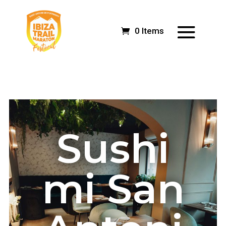
0 Items
Sushi
mi San