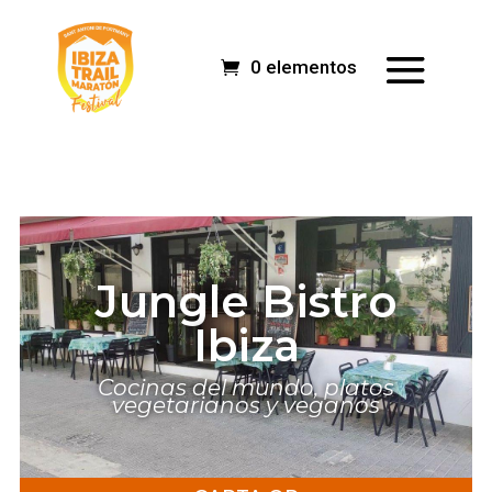
0 elementos
Jungle Bistro
Ibiza
Cocinas del mundo, platos
vegetarianos y veganos