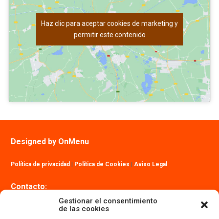
Haz clic para aceptar cookies de marketing y
permitir este contenido
Designed by OnMenu
Política de privacidad
|
Política de Cookies
|
Aviso Legal
Contacto:
info@ibizatrailmaraton.com
Gestionar el consentimiento
de las cookies